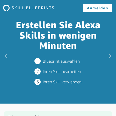
SKILL BLUEPRINTS
Anmelden
Erstellen Sie Alexa
Skills in wenigen
Minuten
Zurück
W
1
Blueprint auswählen
2
Ihren Skill bearbeiten
3
Ihren Skill verwenden